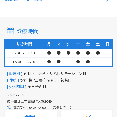
診療時間
診療時間
月
火
水
木
金
土
日
8:30 - 11:30
●
●
●
●
●
●
−
16:00 - 18:00
●
●
-
●
●
−
−
[ 診療科 ]
内科・小児科・リハビリテーション科
[ 休診 ]
水(午後)/土曜(午後)/日・祝祭日
[ 受付時間 ]
全日予約制
〒501-5303
岐阜県郡上市高鷲町大鷲2049-1
電話受付 : 0575-72-0020（営業時間内）