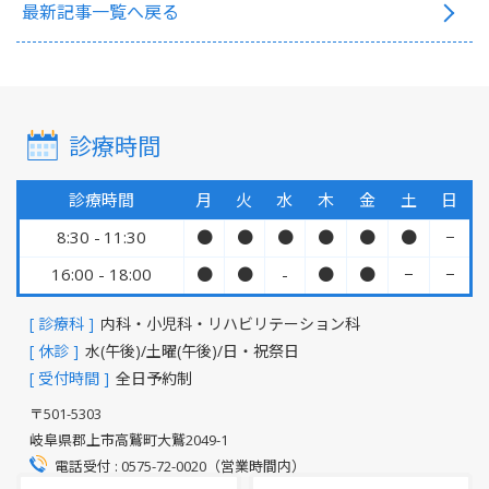
最新記事一覧へ戻る
診療時間
診療時間
月
火
水
木
金
土
日
8:30 - 11:30
●
●
●
●
●
●
−
16:00 - 18:00
●
●
-
●
●
−
−
[ 診療科 ]
内科・小児科・リハビリテーション科
[ 休診 ]
水(午後)/土曜(午後)/日・祝祭日
[ 受付時間 ]
全日予約制
〒501-5303
岐阜県郡上市高鷲町大鷲2049-1
電話受付 : 0575-72-0020（営業時間内）