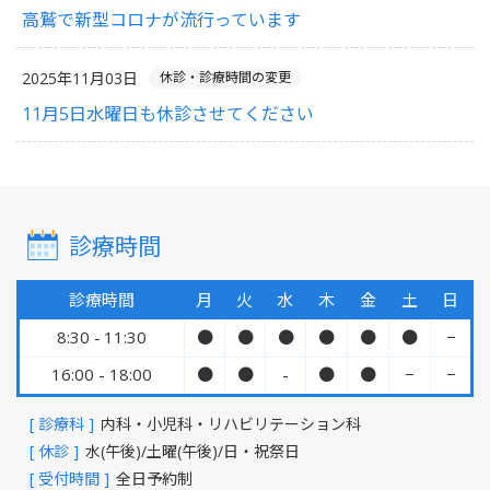
高鷲で新型コロナが流行っています
2025年11月03日
休診・診療時間の変更
11月5日水曜日も休診させてください
診療時間
診療時間
月
火
水
木
金
土
日
8:30 - 11:30
●
●
●
●
●
●
−
16:00 - 18:00
●
●
-
●
●
−
−
[ 診療科 ]
内科・小児科・リハビリテーション科
[ 休診 ]
水(午後)/土曜(午後)/日・祝祭日
[ 受付時間 ]
全日予約制