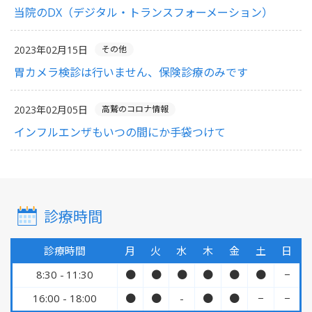
当院のDX（デジタル・トランスフォーメーション）
2023年02月15日
その他
胃カメラ検診は行いません、保険診療のみです
2023年02月05日
高鷲のコロナ情報
インフルエンザもいつの間にか手袋つけて
診療時間
診療時間
月
火
水
木
金
土
日
8:30 - 11:30
●
●
●
●
●
●
−
16:00 - 18:00
●
●
-
●
●
−
−